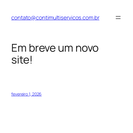
Pular
para
contato@contimultiservicos.com.br
o
conteúdo
Em breve um novo
site!
fevereiro 1, 2026